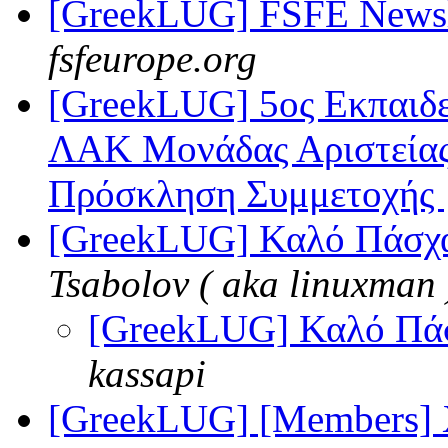
[GreekLUG] FSFE Newsle
fsfeurope.org
[GreekLUG] 5ος Εκπαιδε
ΛΑΚ Μονάδας Αριστείας
Πρόσκληση Συμμετοχής
[GreekLUG] Καλό Πάσχα
Tsabolov ( aka linuxman 
[GreekLUG] Καλό Πά
kassapi
[GreekLUG] [Members] 