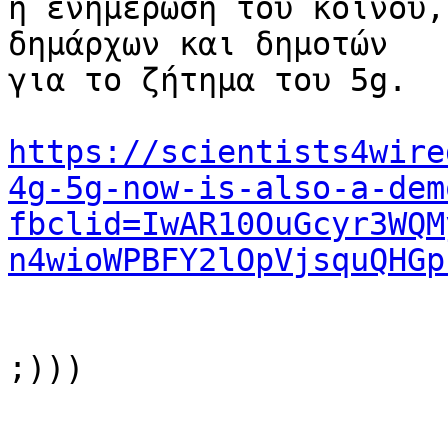
η ενημέρωση του κοινού,
δημάρχων και δημοτών 

για το ζήτημα του 5g.

https://scientists4wire
4g-5g-now-is-also-a-dem
fbclid=IwAR10OuGcyr3WQM
n4wioWPBFY2lOpVjsquQHGp
;)))
