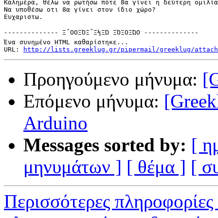
Καλημέρα, θέλω να ρωτήσω πότε 8α γίνει η δεύτερη ομιλία
Να υποθέσω οτι 8α γίνει στον ίδιο χώρο?

Ευχαριστω.

-------------- Ξ΅ΟΟΞΌΞ΅Ξ½ΞΏ ΞΌΞ­ΟΞΏΟ --------------

Ένα συνημένο HTML καθαρίστηκε...

URL: 
http://lists.greeklug.gr/pipermail/greeklug/attach
Προηγούμενο μήνυμα:
[
Επόμενο μήνυμα:
[Greek
Arduino
Messages sorted by:
[ η
μηνυμάτων ]
[ θέμα ]
[ σ
Περισσότερες πληροφορίες 