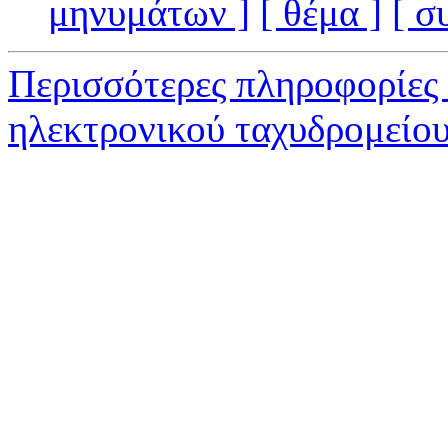
μηνυμάτων ]
[ θέμα ]
[ σ
Περισσότερες πληροφορίες 
ηλεκτρονικού ταχυδρομείο