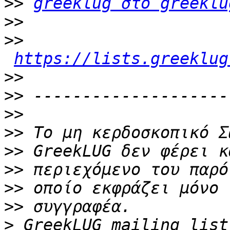
>>
greeklug στο greeklu
>>
>>
https://lists.greeklug
>>
>>
>>
>>
>>
>>
>>
>>
>