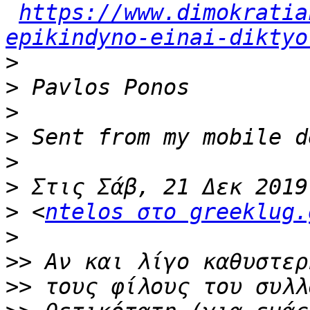
https://www.dimokratia
epikindyno-einai-diktyo
>
>
>
>
>
>
>
 <
ntelos στο greeklug.
>
>>
>>