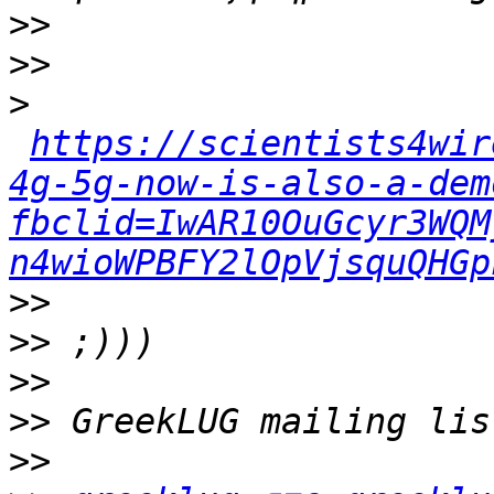
>>
>>
>
https://scientists4wir
4g-5g-now-is-also-a-dem
fbclid=IwAR10OuGcyr3WQM
n4wioWPBFY2lOpVjsquQHGp
>>
>>
>>
>>
>>