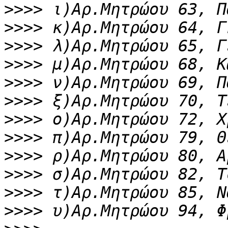
>>>>
>>>>
>>>>
>>>>
>>>>
>>>>
>>>>
>>>>
>>>>
>>>>
>>>>
>>>>