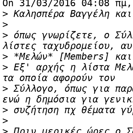
On 31/03/2016 04:08 πμ,
>
>
>
 όπως γνωρίζετε, ο Σύλ
>
>
 Εξ' αρχής η λίστα Μελ
>
 Σύλλογο, όπως για παρ
>
>
>
 Πριν μερικές ώρες ο Σ