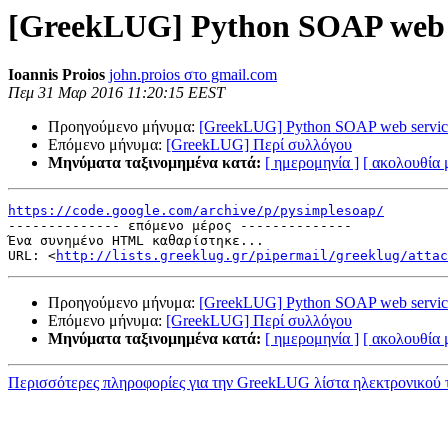
[GreekLUG] Python SOAP web s
Ioannis Proios
john.proios στο gmail.com
Πεμ 31 Μαρ 2016 11:20:15 EEST
Προηγούμενο μήνυμα:
[GreekLUG] Python SOAP web servic
Επόμενο μήνυμα:
[GreekLUG] Περί συλλόγου
Μηνύματα ταξινομημένα κατά:
[ ημερομηνία ]
[ ακολουθία
https://code.google.com/archive/p/pysimplesoap/

-------------- επόμενο μέρος --------------

Ένα συνημένο HTML καθαρίστηκε...

URL: <
http://lists.greeklug.gr/pipermail/greeklug/attac
Προηγούμενο μήνυμα:
[GreekLUG] Python SOAP web servic
Επόμενο μήνυμα:
[GreekLUG] Περί συλλόγου
Μηνύματα ταξινομημένα κατά:
[ ημερομηνία ]
[ ακολουθία
Περισσότερες πληροφορίες για την GreekLUG λίστα ηλεκτρονικού 