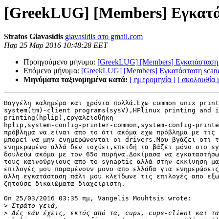
[GreekLUG] [Members] Εγκατά
Stratos Giavasidis
giavasidis στο gmail.com
Παρ 25 Μαρ 2016 10:48:28 EET
Προηγούμενο μήνυμα:
[GreekLUG] [Members] Εγκατάσταση 
Επόμενο μήνυμα:
[GreekLUG] [Members] Εγκατάσταση scan
Μηνύματα ταξινομημένα κατά:
[ ημερομηνία ]
[ ακολουθία
Βαγγέλη καλημέρα και χρόνια πολλά.Έχω common unix print
system(tm)-client programs(sysV),HPlinux printing and i
printing(hplip),εργαλειοθήκη 

hplip,system-config-printer-common,system-config-printe
πρόβλημα να είναι απο το ότι ακόμα εχω πρόβλημα με τις 
μπορεί να μην ενημερώνονται οι drivers.Μου βγάζει οτι τ
ενημερωμένο αλλά δεν ισχύει,επειδή τα βάζει μόνο στο sy
δουλεύω ακόμα με τον 65ο πυρήνα.Δοκίμασα να εγκαταστήσω
τους καινούργιους απο το synaptic αλλά στην εκκίνηση μα
επιλογές μου παραμένουν μονο απο ελλάδα για ενημερώσεις
αλλη εγκατάσταση πάλι μου κλείδωνε τις επιλογές απο εξω
ζητούσε δικαιώματα διαχειριστη.

On 25/03/2016 03:35 πμ, Vangelis Mouhtsis wrote:

>
>