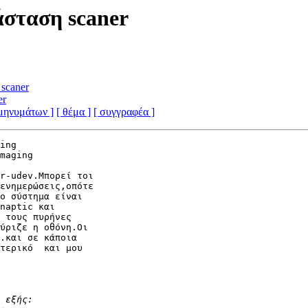
σταση scaner
scaner
er
 μηνυμάτων ]
[ θέμα ]
[ συγγραφέα ]
ing 

maging 

r-udev.Μπορεί τοι 

ενημερώσεις,οπότε 

ο σύστημα είναι 

naptic και 

 τους πυρήνες 

ύριζε η οθόνη.Οι 

.και σε κάποια 

τερικό  και μου 
