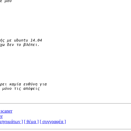
scaner
er
 μηνυμάτων ]
[ θέμα ]
[ συγγραφέα ]