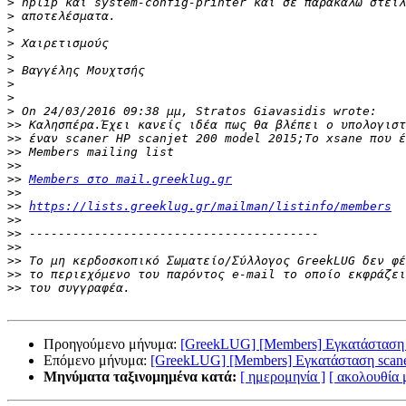
>
>
>
>
>
>
>
>
>
>>
>>
>>
>>
>>
Members στο mail.greeklug.gr
>>
>>
https://lists.greeklug.gr/mailman/listinfo/members
>>
>>
>>
>>
>>
>>
Προηγούμενο μήνυμα:
[GreekLUG] [Members] Εγκατάσταση 
Επόμενο μήνυμα:
[GreekLUG] [Members] Εγκατάσταση scan
Μηνύματα ταξινομημένα κατά:
[ ημερομηνία ]
[ ακολουθία