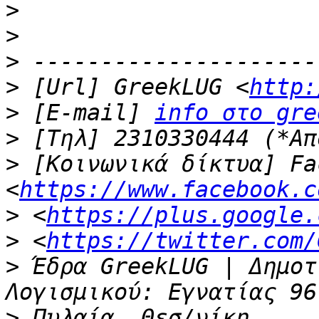
>
>
>
>
 [Url] GreekLUG <
http:
>
 [E-mail] 
info στο gre
>
>
 [Κοινωνικά δίκτυα] Fa
<
https://www.facebook.c
>
 <
https://plus.google.
>
 <
https://twitter.com/
>
 Έδρα GreekLUG | Δημοτ
>
 Πυλαία, Θεσ/νίκη 