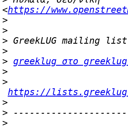
<
https://www.openstreet
>
>
>
>
>
greeklug στο greeklug
>
>
https://lists.greeklug
>
>
>