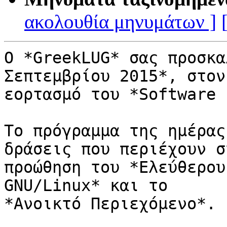
ακολουθία μηνυμάτων ]
Ο *GreekLUG* σας προσκα
Σεπτεμβρίου 2015*, στον

εορτασμό του *Software 
To πρόγραμμα της ημέρας
δράσεις που περιέχουν στ
προώθηση του *Ελεύθερου
GNU/Linux* και το

*Ανοικτό Περιεχόμενο*.
