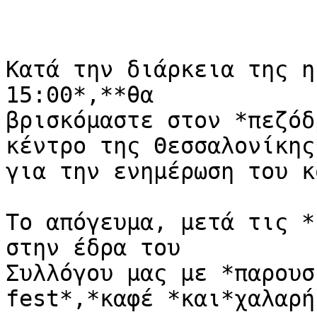
Κατά την διάρκεια της η
15:00*,**θα

βρισκόμαστε στον *πεζόδ
κέντρο της Θεσσαλονίκης*
για την ενημέρωση του κ
Το απόγευμα, μετά τις *
στην έδρα του

Συλλόγου μας με *παρουσ
fest*,*καφέ *και*χαλαρή