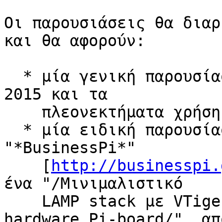
Οι παρουσιάσεις θα διαρ
και θα αφορούν:

  * μία γενική παρουσίαση για το ΕΛ/ΛΑΚ, την SFD 
2015 και τα

    πλεονεκτήματα χρήσης Ελεύθερου Λογισμικού, και

  * μία ειδική παρουσίαση για το νέο πρότυπο έργο 
"*BusinessPi*"

    [
http://businesspi.
ένα "/Μινιμαλιστικό

    LAMP stack με VTiger CRM για το ανοικτό 
hardware Pi-board/", απ