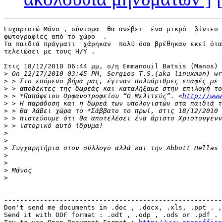
Ευχαριστώ Μάνο , σύντομα  θα ανέβει  ένα μικρό  βίντεο 
φωτογραφίες από το χώρο  .

Τα παιδιά πράγματι  χάρηκαν  πολύ όσα βρέθηκαν εκεί ότα
τελειώσει με τους Η/Υ .

Στις 18/12/2010 06:44 μμ, ο/η Emmanouil Batsis (Manos) 
>
>
>
>
 > *Παπάφειου Ορφανοτροφείου “Ο Μελιτεύς”. <
http://www
>
>
>
>
>
>
>
>
>
>
>
-- 

-------------------------------------------------------
Don't send me documents in .doc , .docx, .xls, .ppt . ,
Send it with ODF format : .odt , .odp , .ods or .pdf .
