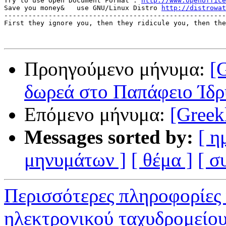
Try to use Open Document Format : 
http://www.openoffice
Save you money&   use GNU/Linux Distro 
http://distrowat
-------------------------------------------------------
First they ignore you, then they ridicule you, then the
Προηγούμενο μήνυμα:
[
δωρεά στο Παπάφειο Ίδρ
Επόμενο μήνυμα:
[Greek
Messages sorted by:
[ η
μηνυμάτων ]
[ θέμα ]
[ σ
Περισσότερες πληροφορίες 
ηλεκτρονικού ταχυδρομείο