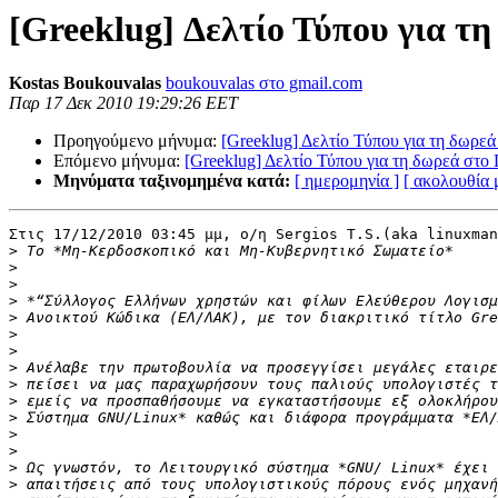
[Greeklug] Δελτίο Τύπου για τ
Kostas Boukouvalas
boukouvalas στο gmail.com
Παρ 17 Δεκ 2010 19:29:26 EET
Προηγούμενο μήνυμα:
[Greeklug] Δελτίο Τύπου για τη δωρε
Επόμενο μήνυμα:
[Greeklug] Δελτίο Τύπου για τη δωρεά στο
Μηνύματα ταξινομημένα κατά:
[ ημερομηνία ]
[ ακολουθία
Στις 17/12/2010 03:45 μμ, ο/η Sergios T.S.(aka linuxman
>
>
>
>
>
>
>
>
>
>
>
>
>
>
>