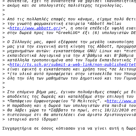
>
>
>
>
>
>
>
 <
http://www.abbott.gr/
>
>
>
>
>
>
>
>
 <
http://ts.sch.gr/submit-a-web-link/non-published/tet
>
>
>
>
>
>
>
>
 *Παπάφειου Ορφανοτροφείου “Ο Μελιτεύς”. <
http://www.p
>
>
>
>
Συγχαρητήρια σε όσους κόπιασαν για να γίνει αυτή η δωρε