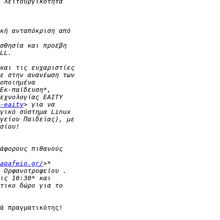
-eaity
apafeio.gr/
ά πραγματικότης!
