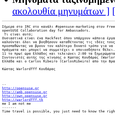
ακολουθία μηνυμάτων ]
Σήμερα στο IRC στο κανάλι #opensuse-marketing στον Free
openSUSE Collaboration day for Ambassadors.

 Τι είναι αυτό;

Ουσιαστικά είναι ένα Hackfest όπου υπάρχουν κάποια έργα
καλούνται όλοι να βοηθήσουν καταθέτοντας τις ιδέες τους
προσπαθώντας να βρουν τον καλύτερο δυνατό τρόπο για να 
πράγματα και μπορεί να συμμετέχει ο οποιοσδήποτε θέλει.
11 το πρωί ώρα Ελλάδος και τελειώνει 2:00 τα ξημερώματα
Συντονιστές αυτής της κίνησης ο Κώστας Κουδάρας (Warlor
Ελλάδα και ο Carlos Ribeiro (CarlosRibeiro) απο την Βρα
Κώστας Warlordfff Κουδάρας

http://opensuse.gr
http://amb.opensuse.gr
http://own.opensuse.gr
http://warlordfff.tk

me I am not me

-------
