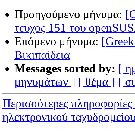
Προηγούμενο μήνυμα:
[
τεύχος 151 του openSU
Επόμενο μήνυμα:
[Greek
Βικιπαίδεια
Messages sorted by:
[ η
μηνυμάτων ]
[ θέμα ]
[ σ
Περισσότερες πληροφορίες 
ηλεκτρονικού ταχυδρομείο